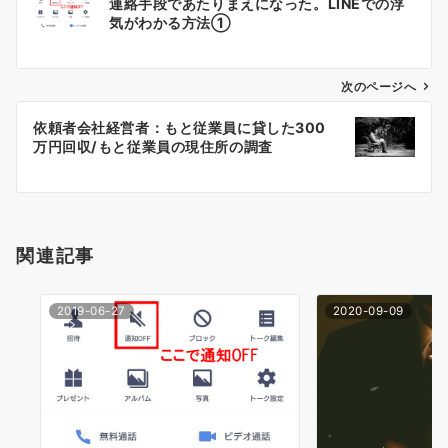
連絡手段であたりまえになった。LINEでの浮
稿
気がわかる方法①
ナ
ビ
ゲ
次のページへ
ー
依頼者会社経営者：もと従業員に貸した300
シ
万円回収/もと従業員の現住所の調査
ョ
ン
関連記事
2019-06-27
2020-09-09