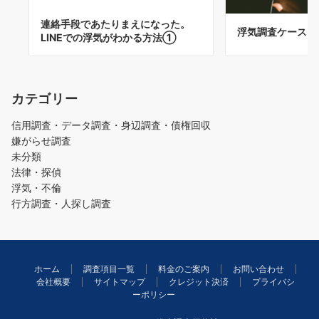
連絡手段であたりまえになった。
浮気調査ケース３
LINEでの浮気がわかる方法①
カテゴリー
信用調査・データ調査・身辺調査・債権回収
嫌がらせ調査
未分類
法律・探偵
浮気・不倫
行方調査・人探し調査
ホーム
調査項目一覧
料金のご案内
お問い合わせ
会社概要
サイトマップ
クレジット決済
プライバシ
ーポリシー