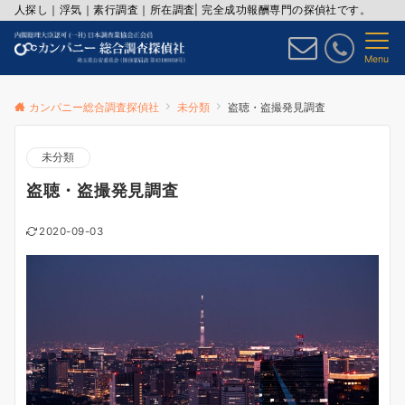
人探し｜浮気｜素行調査｜所在調査| 完全成功報酬専門の探偵社です。
Menu
カンパニー総合調査探偵社
未分類
盗聴・盗撮発見調査
未分類
盗聴・盗撮発見調査
2020-09-03