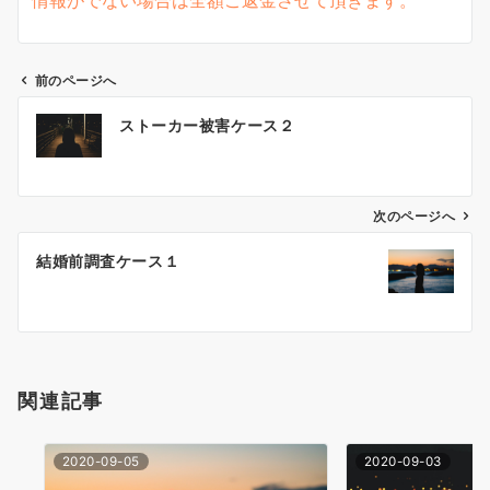
前のページへ
投
ストーカー被害ケース２
稿
ナ
ビ
ゲ
次のページへ
ー
結婚前調査ケース１
シ
ョ
ン
関連記事
2020-09-05
2020-09-03